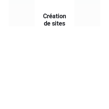
Création
de sites
web sur-
mesure
Créer un site
sur mesure
bénéficiant de
fonctionnalités
uniques.